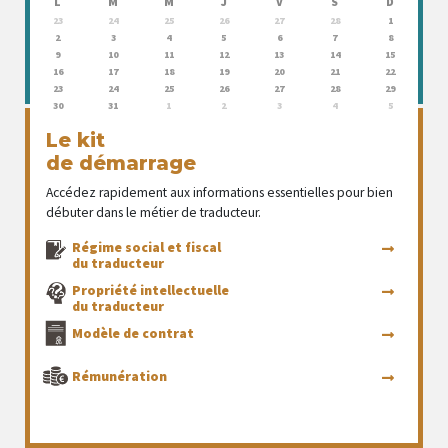
L
M
M
J
V
S
D
23
24
25
26
27
28
1
2
3
4
5
6
7
8
9
10
11
12
13
14
15
16
17
18
19
20
21
22
23
24
25
26
27
28
29
30
31
1
2
3
4
5
Le kit
de démarrage
Accédez rapidement aux informations essentielles pour bien
débuter dans le métier de traducteur.
Régime social et fiscal
du traducteur
Propriété intellectuelle
du traducteur
Modèle de contrat
Rémunération