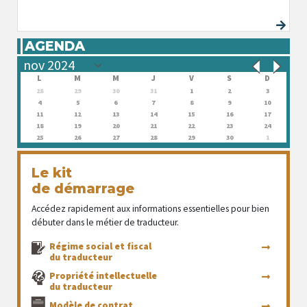
AGENDA
L
M
M
J
V
S
D
28
29
30
31
1
2
3
4
5
6
7
8
9
10
11
12
13
14
15
16
17
18
19
20
21
22
23
24
25
26
27
28
29
30
1
Le kit
de démarrage
Accédez rapidement aux informations essentielles pour bien
débuter dans le métier de traducteur.
Régime social et fiscal
du traducteur
Propriété intellectuelle
du traducteur
Modèle de contrat