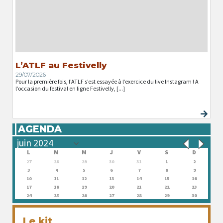
L’ATLF au Festivelly
29/07/2026
Pour la première fois, l’ATLF s’est essayée à l’exercice du live Instagram ! A
l’occasion du festival en ligne Festivelly, [...]
AGENDA
L
M
M
J
V
S
D
27
28
29
30
31
1
2
3
4
5
6
7
8
9
10
11
12
13
14
15
16
17
18
19
20
21
22
23
24
25
26
27
28
29
30
Le kit