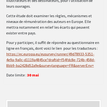
illustrateurs et des dessinateurs, pour l’utilisation de
leurs ouvrages.
Cette étude doit examiner les règles, mécanismes et
niveaux de rémunération des auteurs en Europe. Elle
mettra notamment en relief les écarts qui peuvent
exister entre pays.
Pour y participer, il suffit de répondre au questionnaire en
ligne en français, dont voici le lien pour les traducteurs :
https://ec.europa.eu/eusurvey/runner/49d78933-5351-
4e9a-9a0c-d1119a4845ce?draftid=f54fdc8e-724b-458d-
8bb9-ba2428d52a9e&surveylanguage=FR&serverEnv=
Date limite :
30 mai