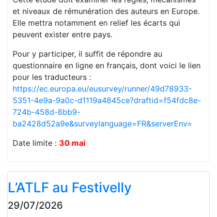
et niveaux de rémunération des auteurs en Europe.
Elle mettra notamment en relief les écarts qui
peuvent exister entre pays.
Pour y participer, il suffit de répondre au
questionnaire en ligne en français, dont voici le lien
pour les traducteurs :
https://ec.europa.eu/eusurvey/runner/49d78933-
5351-4e9a-9a0c-d1119a4845ce?draftid=f54fdc8e-
724b-458d-8bb9-
ba2428d52a9e&surveylanguage=FR&serverEnv=
Date limite :
30 mai
L’ATLF au Festivelly
29/07/2026