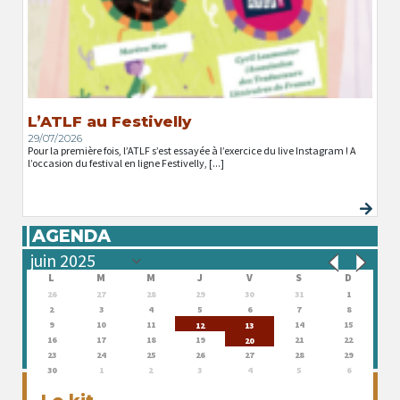
L’ATLF au Festivelly
29/07/2026
Pour la première fois, l’ATLF s’est essayée à l’exercice du live Instagram ! A
l’occasion du festival en ligne Festivelly, [...]
AGENDA
L
M
M
J
V
S
D
26
27
28
29
30
31
1
2
3
4
5
6
7
8
9
10
11
14
15
12
13
16
17
18
19
21
22
20
23
24
25
26
27
28
29
30
1
2
3
4
5
6