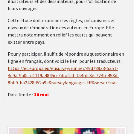
illustrateurs et des dessinateurs, pour l’utilisation de
leurs ouvrages.
Cette étude doit examiner les règles, mécanismes et
niveaux de rémunération des auteurs en Europe. Elle
mettra notamment en relief les écarts qui peuvent
exister entre pays.
Pour y participer, il suffit de répondre au questionnaire en
ligne en français, dont voici le lien pour les traducteurs :
https://ec.europa.eu/eusurvey/runner/49d78933-5351-
4e9a-9a0c-d1119a4845ce?draftid=f54fdc8e-724b-458d-
8bb9-ba2428d52a9e&surveylanguage=FR&serverEnv=
Date limite :
30 mai