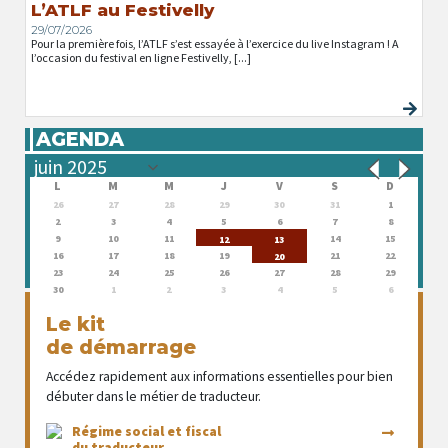
L’ATLF au Festivelly
29/07/2026
Pour la première fois, l’ATLF s’est essayée à l’exercice du live Instagram ! A
l’occasion du festival en ligne Festivelly, [...]
AGENDA
L
M
M
J
V
S
D
26
27
28
29
30
31
1
2
3
4
5
6
7
8
9
10
11
14
15
12
13
16
17
18
19
21
22
20
23
24
25
26
27
28
29
30
1
2
3
4
5
6
Le kit
de démarrage
Accédez rapidement aux informations essentielles pour bien
débuter dans le métier de traducteur.
Régime social et fiscal
du traducteur