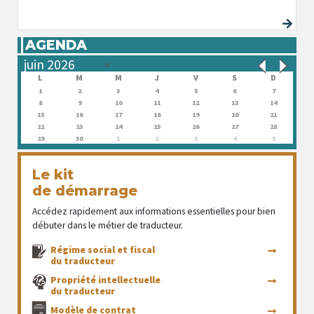
AGENDA
L
M
M
J
V
S
D
1
2
3
4
5
6
7
8
9
10
11
12
13
14
15
16
17
18
19
20
21
22
23
24
25
26
27
28
29
30
1
2
3
4
5
Le kit
de démarrage
Accédez rapidement aux informations essentielles pour bien
débuter dans le métier de traducteur.
Régime social et fiscal
du traducteur
Propriété intellectuelle
du traducteur
Modèle de contrat