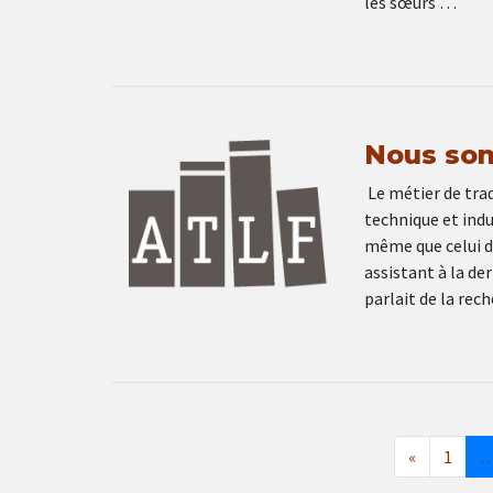
les sœurs …
Nous som
Le métier de tra
technique et indu
même que celui de
assistant à la de
parlait de la rec
«
1