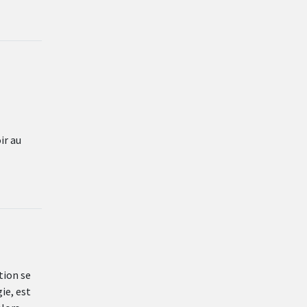
ir au
tion se
ie, est