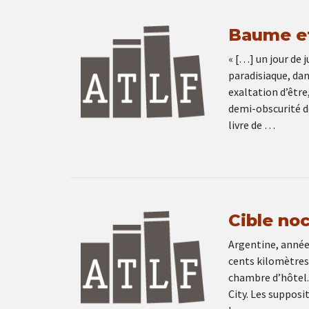
Baume et
« […] un jour de 
paradisiaque, dan
exaltation d’être
demi-obscurité de
livre de …
Cible no
Argentine, année
cents kilomètres
chambre d’hôtel. 
City. Les supposit