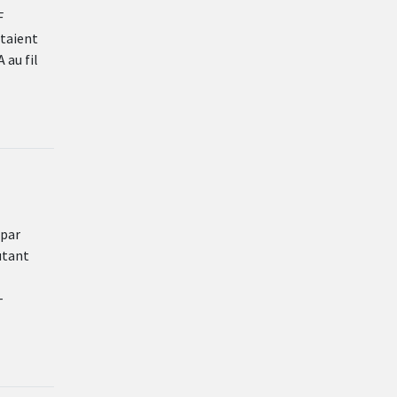
F
Etaient
 au fil
 par
utant
-