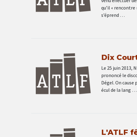
venu effectuer de
qu’il « rencontre 
s’éprend …
Dix Court
Le 25 juin 2013, 
prononcé le discou
Dégel. On cause p
écul de la lang …
L'ATLF f