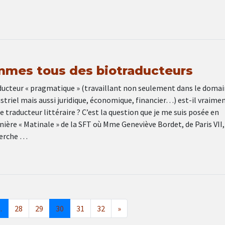
mes tous des biotraducteurs
ducteur « pragmatique » (travaillant non seulement dans le doma
striel mais aussi juridique, économique, financier…) est-il vraimen
 traducteur littéraire ? C’est la question que je me suis posée en
rnière « Matinale » de la SFT où Mme Geneviève Bordet, de Paris VII,
herche …
…
28
29
30
31
32
»