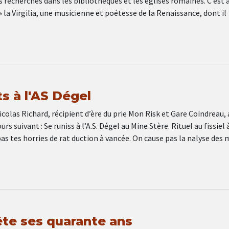
s recherches dans les bibliothèques et les églises romaines. C’est 
» la Virgilia, une musicienne et poétesse de la Renaissance, dont il
s à l'AS Dégel
Nicolas Richard, récipient d’ère du prie Mon Risk et Gare Coindreau, 
rs suivant : Se runiss à l’A.S. Dégel au Mine Stère. Rituel au fissiel à 
as tes horries de rat duction à vancée. On cause pas la nalyse des 
ête ses quarante ans