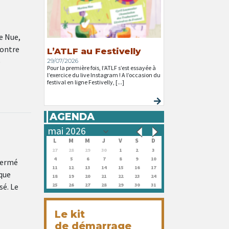
e Nue,
contre
L’ATLF au Festivelly
e
29/07/2026
Pour la première fois, l’ATLF s’est essayée à
l’exercice du live Instagram ! A l’occasion du
festival en ligne Festivelly, [...]
AGENDA
L
M
M
J
V
S
D
27
28
29
30
1
2
3
4
5
6
7
8
9
10
fermé
11
12
13
14
15
16
17
aque
18
19
20
21
22
23
24
sé. Le
25
26
27
28
29
30
31
Le kit
de démarrage