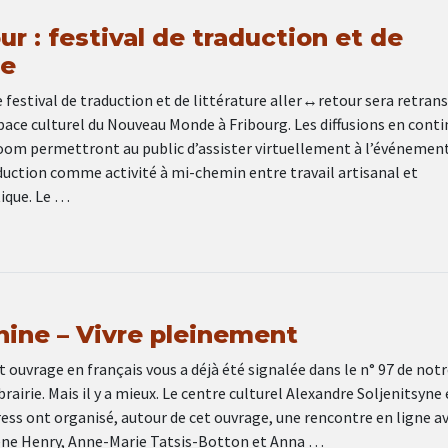
our : festival de traduction et de
re
e festival de traduction et de littérature aller↔retour sera retran
space culturel du Nouveau Monde à Fribourg. Les diffusions en conti
Zoom permettront au public d’assister virtuellement à l’événement
duction comme activité à mi-chemin entre travail artisanal et
tique. Le …
nine – Vivre pleinement
t ouvrage en français vous a déjà été signalée dans le n° 97 de notr
rairie. Mais il y a mieux. Le centre culturel Alexandre Soljenitsyne 
ss ont organisé, autour de cet ouvrage, une rencontre en ligne av
ène Henry, Anne-Marie Tatsis-Botton et Anna …