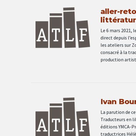
aller-ret
littératu
Le 6 mars 2021, l
direct depuis l’e
les ateliers sur 
consacré à la tra
production artis
Ivan Bou
La parution de ce
Traducteurs en lib
éditions YMCA-Pre
traductrices Hél