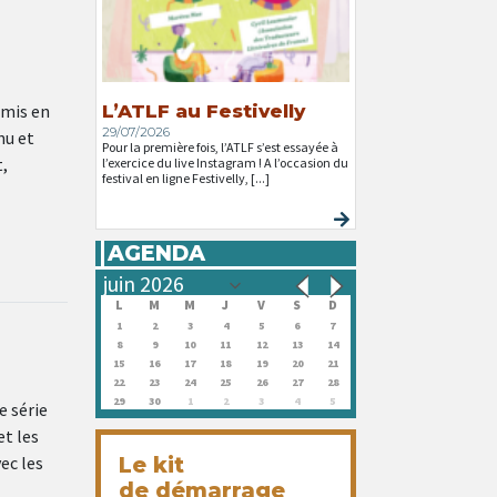
smis en
L’ATLF au Festivelly
29/07/2026
nu et
Pour la première fois, l’ATLF s’est essayée à
,
l’exercice du live Instagram ! A l’occasion du
festival en ligne Festivelly, [...]
AGENDA
L
M
M
J
V
S
D
1
2
3
4
5
6
7
8
9
10
11
12
13
14
15
16
17
18
19
20
21
22
23
24
25
26
27
28
29
30
1
2
3
4
5
e série
et les
ec les
Le kit
de démarrage