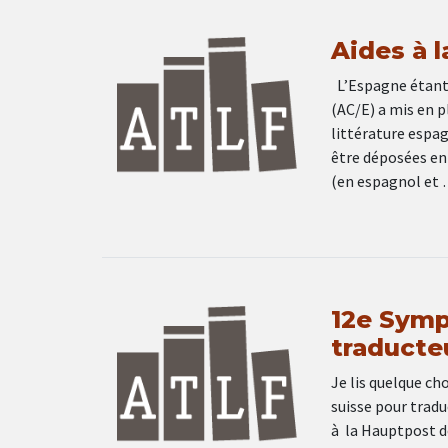
Aides à l
L’Espagne étant i
(AC/E) a mis en 
littérature espa
être déposées en
(en espagnol et
12e Symp
traducteu
Je lis quelque ch
suisse pour tradu
à la Hauptpost de