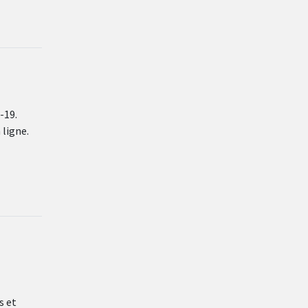
-19.
 ligne.
s et