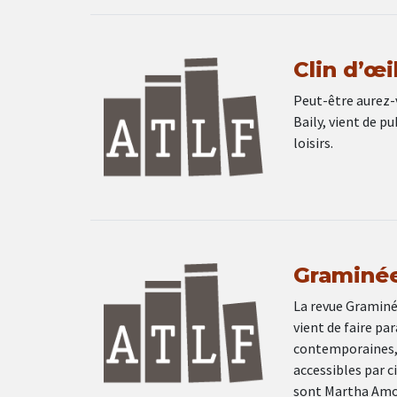
Clin d’œi
Peut-être aurez-v
Baily, vient de p
loisirs.
Graminées
La revue Graminée
vient de faire p
contemporaines, é
accessibles par c
sont Martha Amo