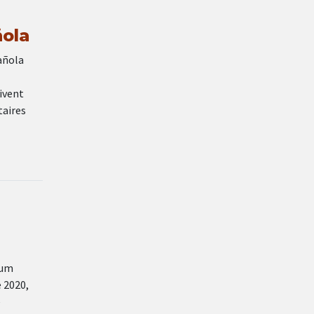
ñola
añola
ivent
taires
ium
e 2020,
e