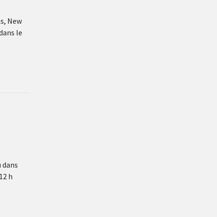
ns, New
 dans le
u dans
12 h