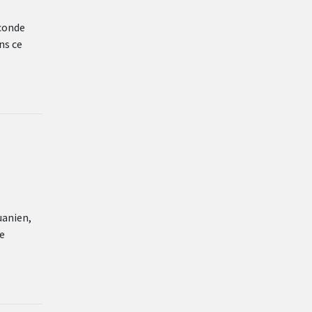
econde
ns ce
uanien,
e