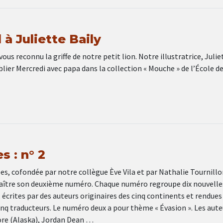
l à Juliette Baily
ous reconnu la griffe de notre petit lion. Notre illustratrice, Julie
ublier Mercredi avec papa dans la collection « Mouche » de l’École d
 : n° 2
s, cofondée par notre collègue Ève Vila et par Nathalie Tournillo
araître son deuxième numéro. Chaque numéro regroupe dix nouvelle
crites par des auteurs originaires des cinq continents et rendues
inq traducteurs. Le numéro deux a pour thème « Évasion ». Les aute
re (Alaska), Jordan Dean …