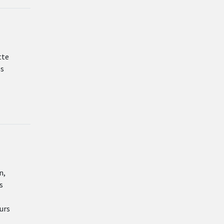
tte
es
n,
s
urs