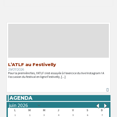
L’ATLF au Festivelly
29/07/2026
Pour la première fois, l’ATLF s’est essayée à l’exercice du live Instagram ! A
l’occasion du festival en ligne Festivelly, [...]
AGENDA
L
M
M
J
V
S
D
1
2
3
4
5
6
7