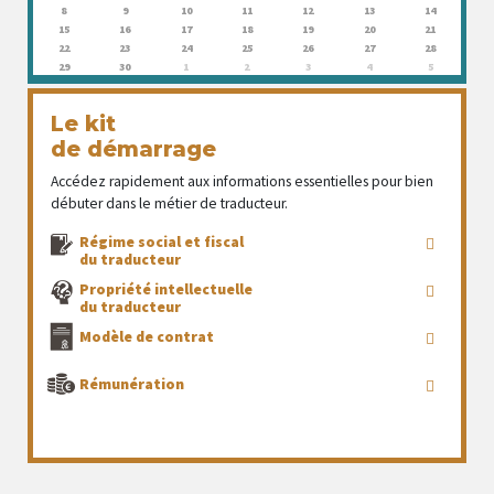
8
9
10
11
12
13
14
15
16
17
18
19
20
21
22
23
24
25
26
27
28
29
30
1
2
3
4
5
Le kit
de démarrage
Accédez rapidement aux informations essentielles pour bien
débuter dans le métier de traducteur.
Régime social et fiscal
du traducteur
Propriété intellectuelle
du traducteur
Modèle de contrat
Rémunération