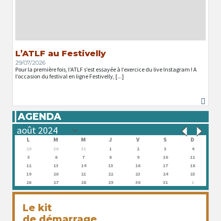
L’ATLF au Festivelly
29/07/2026
Pour la première fois, l’ATLF s’est essayée à l’exercice du live Instagram ! A
l’occasion du festival en ligne Festivelly, [...]
AGENDA
L
M
M
J
V
S
D
29
30
31
1
2
3
4
5
6
7
8
9
10
11
12
13
14
15
16
17
18
19
20
21
22
23
24
25
26
27
28
29
30
31
1
Le kit
de démarrage