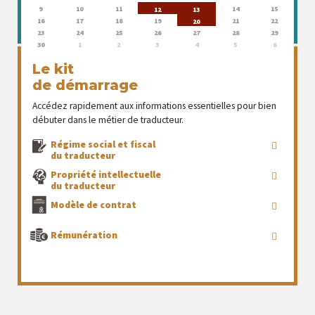
9
10
11
14
15
12
13
16
17
18
19
21
22
20
23
24
25
26
27
28
29
30
1
2
3
4
5
6
Le kit
de démarrage
Accédez rapidement aux informations essentielles pour bien
débuter dans le métier de traducteur.
Régime social et fiscal
du traducteur
Propriété intellectuelle
du traducteur
Modèle de contrat
Rémunération