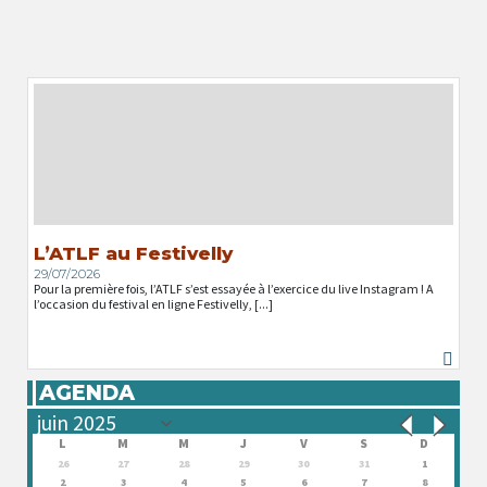
L’ATLF au Festivelly
29/07/2026
Pour la première fois, l’ATLF s’est essayée à l’exercice du live Instagram ! A
l’occasion du festival en ligne Festivelly, [...]
AGENDA
L
M
M
J
V
S
D
26
27
28
29
30
31
1
2
3
4
5
6
7
8