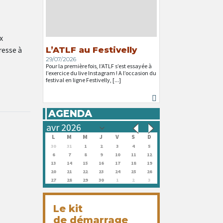
x
resse à
L’ATLF au Festivelly
29/07/2026
Pour la première fois, l’ATLF s’est essayée à
l’exercice du live Instagram ! A l’occasion du
festival en ligne Festivelly, [...]
AGENDA
L
M
M
J
V
S
D
30
31
1
2
3
4
5
6
7
8
9
10
11
12
13
14
15
16
17
18
19
20
21
22
23
24
25
26
27
28
29
30
1
2
3
Le kit
de démarrage