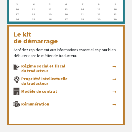
3
4
5
6
7
8
9
10
11
12
13
14
15
16
17
18
19
20
21
22
23
24
25
26
27
28
29
30
Le kit
de démarrage
Accédez rapidement aux informations essentielles pour bien
débuter dans le métier de traducteur.
Régime social et fiscal
du traducteur
Propriété intellectuelle
du traducteur
Modèle de contrat
Rémunération