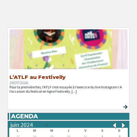
L’ATLF au Festivelly
29/07/2026
Pour la première fois, l’ATLF s’est essayée à l’exercice du live Instagram ! A
l’occasion du festival en ligne Festivelly, [...]
AGENDA
L
M
M
J
V
S
D
27
28
29
30
31
1
2