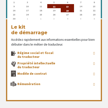
2
3
4
5
6
7
8
9
10
11
14
15
12
13
16
17
18
19
21
22
20
23
24
25
26
27
28
29
30
1
2
3
4
5
6
Le kit
de démarrage
Accédez rapidement aux informations essentielles pour bien
débuter dans le métier de traducteur.
Régime social et fiscal
du traducteur
Propriété intellectuelle
du traducteur
Modèle de contrat
Rémunération