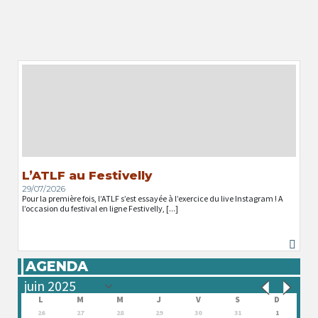
L’ATLF au Festivelly
29/07/2026
Pour la première fois, l’ATLF s’est essayée à l’exercice du live Instagram ! A
l’occasion du festival en ligne Festivelly, [...]
AGENDA
L
M
M
J
V
S
D
26
27
28
29
30
31
1